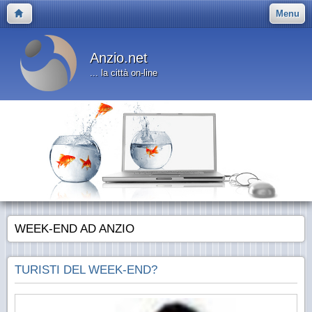
Menu
Anzio.net
... la città on-line
WEEK-END AD ANZIO
TURISTI DEL WEEK-END?